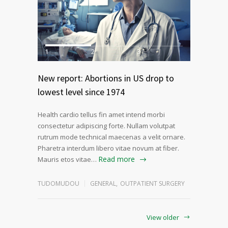
1
2
3
New report: Abortions in US drop to
lowest level since 1974
Health cardio tellus fin amet intend morbi
consectetur adipiscing forte. Nullam volutpat
rutrum mode technical maecenas a velit ornare.
Pharetra interdum libero vitae novum at fiber.
Read more
Mauris etos vitae…
TUDOMUDOU
GENERAL
,
OUTPATIENT SURGERY
View older