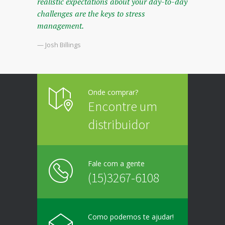
realistic expectations about your day-to-day
challenges are the keys to stress
management.
— Josh Billings
Onde comprar?
Encontre um
distribuidor
Fale com a gente
(15)3267-6108
Como podemos te ajudar!