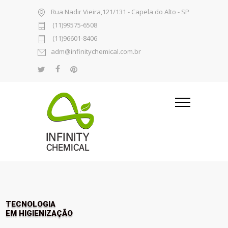
Rua Nadir Vieira,121/131 - Capela do Alto - SP
(11)99575-6508
(11)96601-8406
adm@infinitychemical.com.br
TECNOLOGIA
EM HIGIENIZAÇÃO