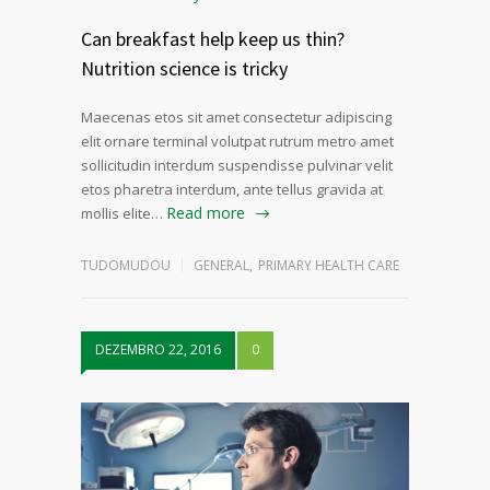
Can breakfast help keep us thin?
Nutrition science is tricky
Maecenas etos sit amet consectetur adipiscing
elit ornare terminal volutpat rutrum metro amet
sollicitudin interdum suspendisse pulvinar velit
etos pharetra interdum, ante tellus gravida at
Read more
mollis elite…
TUDOMUDOU
GENERAL
,
PRIMARY HEALTH CARE
DEZEMBRO 22, 2016
0