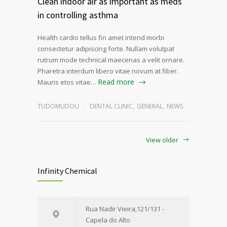
Clean indoor air as important as meds
in controlling asthma
Health cardio tellus fin amet intend morbi
consectetur adipiscing forte. Nullam volutpat
rutrum mode technical maecenas a velit ornare.
Pharetra interdum libero vitae novum at fiber.
Read more
Mauris etos vitae…
TUDOMUDOU
DENTAL CLINIC
,
GENERAL
,
NEWS
View older
Infinity Chemical
Rua Nadir Vieira,121/131 -
Capela do Alto