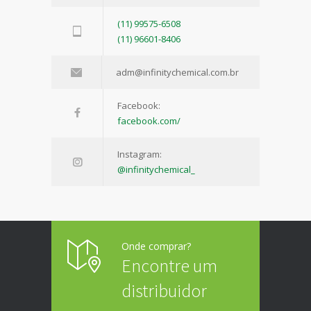
(11) 99575-6508
(11) 96601-8406
adm@infinitychemical.com.br
Facebook:
facebook.com/
Instagram:
@infinitychemical_
Onde comprar?
Encontre um
distribuidor