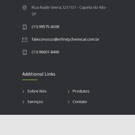
Rua Nadir Vieira,121/131 - Capela do Alto -
SP
(11) 99575-6508
faleconosco@infinitychemical.com.br
(11) 96601-8406
Additional Links
Sobre Nós
Produtos
Serviços
Contato
© 2021
MediCenter Theme
. All rights reserved.