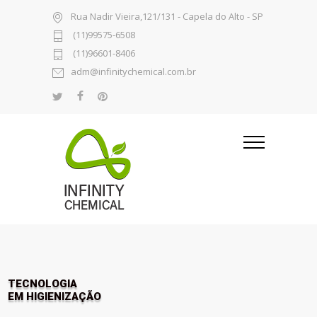
Rua Nadir Vieira,121/131 - Capela do Alto - SP
(11)99575-6508
(11)96601-8406
adm@infinitychemical.com.br
TECNOLOGIA
EM HIGIENIZAÇÃO