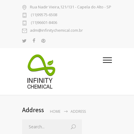
Rua Nadir Vieira,121/131 - Capela do Alto - SP
(11)99575-6508
(11)96601-8406
adm@infinitychemical.com.br
Address
HOME
ADDRESS