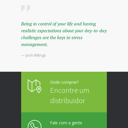
Being in control of your life and having
realistic expectations about your day-to-day
challenges are the keys to stress
management.
— Josh Billings
Onde comprar?
Encontre um
distribuidor
Fale com a gente