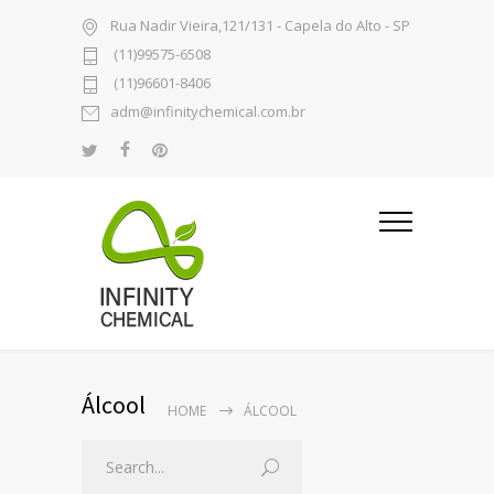
Rua Nadir Vieira,121/131 - Capela do Alto - SP
(11)99575-6508
(11)96601-8406
adm@infinitychemical.com.br
Álcool
HOME
ÁLCOOL