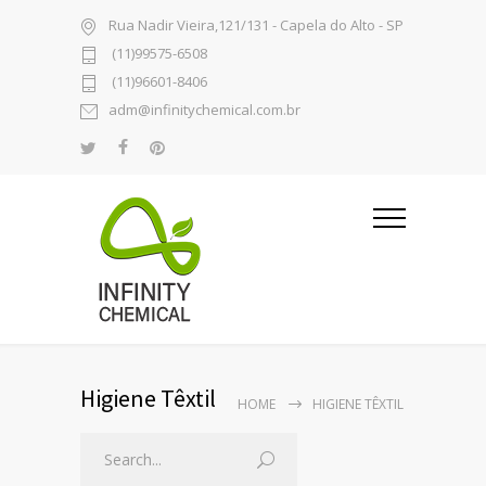
Rua Nadir Vieira,121/131 - Capela do Alto - SP
(11)99575-6508
(11)96601-8406
adm@infinitychemical.com.br
Higiene Têxtil
HOME
HIGIENE TÊXTIL