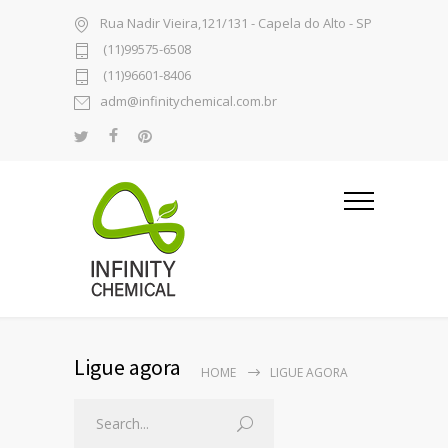
Rua Nadir Vieira,121/131 - Capela do Alto - SP
(11)99575-6508
(11)96601-8406
adm@infinitychemical.com.br
Ligue agora
HOME
LIGUE AGORA