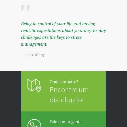
Being in control of your life and having
realistic expectations about your day-to-day
challenges are the keys to stress
management.
— Josh Billings
Onde comprar?
Encontre um
distribuidor
Fale com a gente