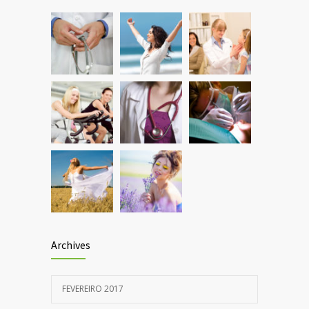
Can breakfast help keep us thin? Nutrition
1301
science is tricky
JANEIRO 5, 2017
Archives
FEVEREIRO 2017