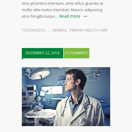
etos pharetra interdum, ante tellus gravida at
mollis elite metro interdum. Mauris adipiscing
Read more
etos fringilla turpis…
TUDOMUDOU
GENERAL
,
PRIMARY HEALTH CARE
DEZEMBRO 22, 2016
0 COMMENTS
1
2
3