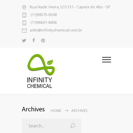
Rua Nadir Vieira,121/131 - Capela do Alto - SP
(11)99575-6508
(11)96601-8406
adm@infinitychemical.com.br
Archives
HOME
ARCHIVES