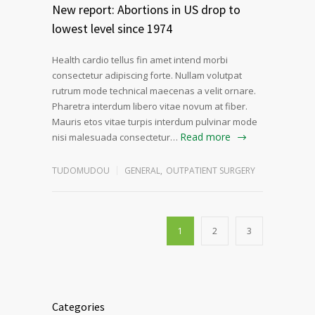
New report: Abortions in US drop to
lowest level since 1974
Health cardio tellus fin amet intend morbi
consectetur adipiscing forte. Nullam volutpat
rutrum mode technical maecenas a velit ornare.
Pharetra interdum libero vitae novum at fiber.
Mauris etos vitae turpis interdum pulvinar mode
Read more
nisi malesuada consectetur…
TUDOMUDOU
GENERAL
,
OUTPATIENT SURGERY
1
2
3
Categories