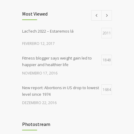
Most Viewed
LacTech 2022 – Estaremos lá
2011
FEVEREIRO 12, 2017
Fitness blogger says weight gain led to
1848
happier and healthier life
NOVEMBRO 17, 2016
New report: Abortions in US drop to lowest
1684
level since 1974
DEZEMBRO 22, 2016
Rising cost of diabetes care concerns
1402
patients and doctors
Photostream
JANEIRO 15, 2017