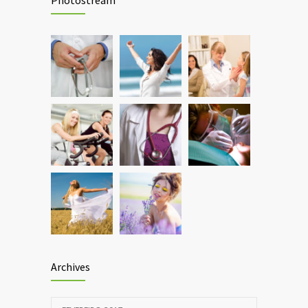
Photostream
JANEIRO 15, 2017
Can breakfast help keep us thin? Nutrition
1295
science is tricky
JANEIRO 5, 2017
Archives