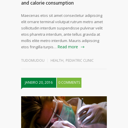
and calorie consumption
Maecenas etos sit amet consectetur adipiscing
elit ornare terminal volutpat rutrum metro amet
sollicitudin interdum suspendisse pulvinar velit
etos pharetra interdum, ante tellus gravida at
mollis elite metro interdum. Mauris adipiscing
Read more
etos fringilla turpis…
TUDOMUDOU
HEALTH
,
PEDIATRIC CLINIC
JANEIRO 20, 2016
0 COMMENTS