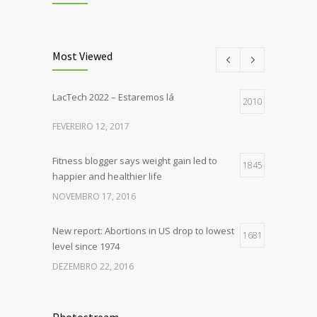
Most Viewed
LacTech 2022 – Estaremos lá
2010
FEVEREIRO 12, 2017
Fitness blogger says weight gain led to
1845
happier and healthier life
NOVEMBRO 17, 2016
New report: Abortions in US drop to lowest
1681
level since 1974
DEZEMBRO 22, 2016
Rising cost of diabetes care concerns
1398
patients and doctors