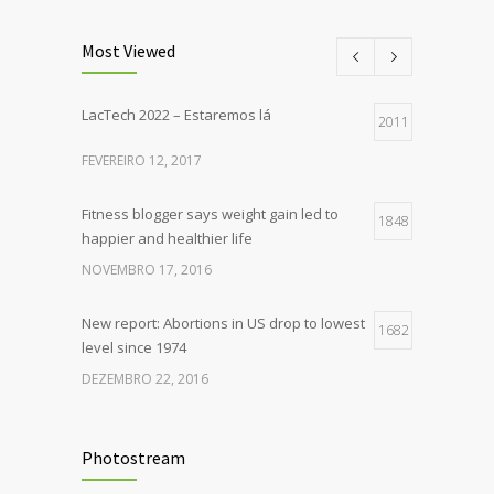
Most Viewed
LacTech 2022 – Estaremos lá
2011
FEVEREIRO 12, 2017
Fitness blogger says weight gain led to
1848
happier and healthier life
NOVEMBRO 17, 2016
New report: Abortions in US drop to lowest
1682
level since 1974
DEZEMBRO 22, 2016
Rising cost of diabetes care concerns
1400
patients and doctors
Photostream
JANEIRO 15, 2017