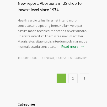
New report: Abortions in US drop to
lowest level since 1974
Health cardio tellus fin amet intend morbi
consectetur adipiscing forte. Nullam volutpat
rutrum mode technical maecenas a velit ornare.
Pharetra interdum libero vitae novum at fiber.
Mauris etos vitae turpis interdum pulvinar mode
Read more
nisi malesuada consectetur…
TUDOMUDOU
GENERAL
,
OUTPATIENT SURGERY
1
2
3
Categories