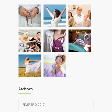
Can breakfast help keep us thin? Nutrition
1298
science is tricky
JANEIRO 5, 2017
Archives
FEVEREIRO 2017