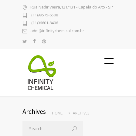
Rua Nadir Vieira,121/131 - Capela do Alto - SP
(11)99575-6508
(11)96601-8406
adm@infinitychemical.com.br
Archives
HOME
ARCHIVES