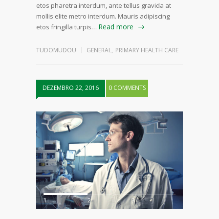
etos pharetra interdum, ante tellus gravida at
mollis elite metro interdum. Mauris adipiscing
Read more
etos fringilla turpis…
TUDOMUDOU
GENERAL
,
PRIMARY HEALTH CARE
DEZEMBRO 22, 2016
0 COMMENTS
1
2
3