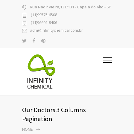
Rua Nadir Vieira,121/131 - Capela do Alto - SP
(11)99575-6508
(11)96601-8406
adm@infinitychemical.com.br
Our Doctors 3 Columns
Pagination
HOME