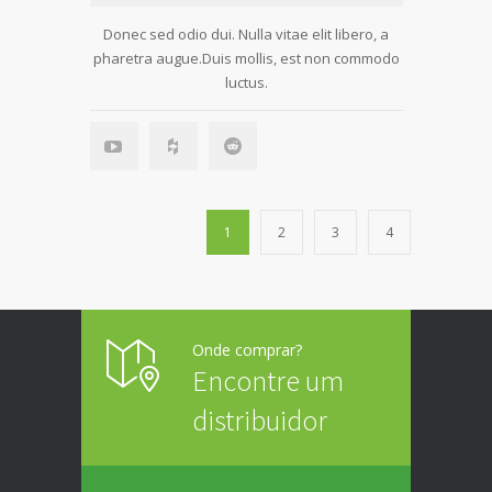
Donec sed odio dui. Nulla vitae elit libero, a
pharetra augue.Duis mollis, est non commodo
luctus.
1
2
3
4
Onde comprar?
Encontre um
distribuidor