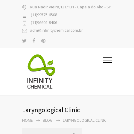
Rua Nadir Vieira,121/131 - Capela do Alto - SP
(11)99575-6508
(11)96601-8406
adm@infinitychemical.com.br
Laryngological Clinic
HOME
BLOG
LARYNGOLOGICAL CLINIC