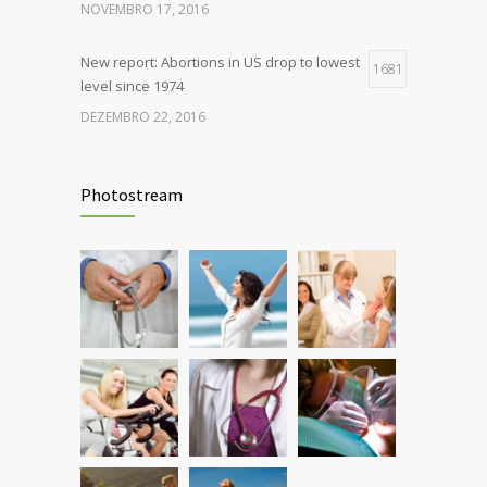
NOVEMBRO 17, 2016
New report: Abortions in US drop to lowest
1681
level since 1974
DEZEMBRO 22, 2016
Rising cost of diabetes care concerns
1399
patients and doctors
Photostream
JANEIRO 15, 2017
Can breakfast help keep us thin? Nutrition
1297
science is tricky
JANEIRO 5, 2017