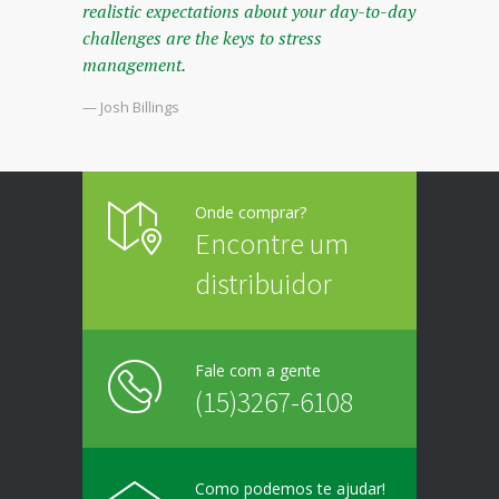
realistic expectations about your day-to-day
challenges are the keys to stress
management.
— Josh Billings
Onde comprar?
Encontre um
distribuidor
Fale com a gente
(15)3267-6108
Como podemos te ajudar!