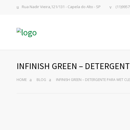
Rua Nadir Vieira,121/131 - Capela do Alto - SP
(11)9957
INFINISH GREEN – DETERGEN
HOME
BLOG
INFINISH GREEN – DETERGENTE PARA WET CL