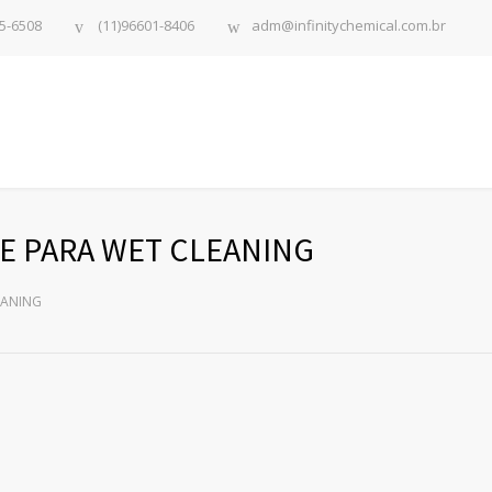
5-6508
(11)96601-8406
adm@infinitychemical.com.br
TE PARA WET CLEANING
EANING