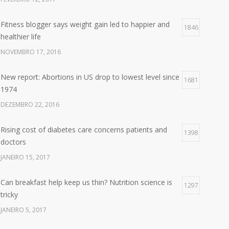
Fitness blogger says weight gain led to happier and
1846
healthier life
NOVEMBRO 17, 2016
New report: Abortions in US drop to lowest level since
1681
1974
DEZEMBRO 22, 2016
Rising cost of diabetes care concerns patients and
1398
doctors
JANEIRO 15, 2017
Can breakfast help keep us thin? Nutrition science is
1297
tricky
JANEIRO 5, 2017