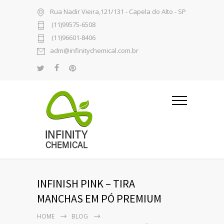
Rua Nadir Vieira,121/131 - Capela do Alto - SP
(11)99575-6508
(11)96601-8406
adm@infinitychemical.com.br
INFINISH PINK – TIRA
MANCHAS EM PÓ PREMIUM
HOME
BLOG