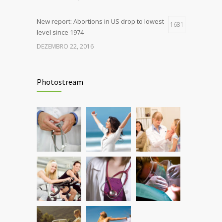
New report: Abortions in US drop to lowest
1681
level since 1974
DEZEMBRO 22, 2016
Rising cost of diabetes care concerns
1399
patients and doctors
Photostream
JANEIRO 15, 2017
Can breakfast help keep us thin? Nutrition
1297
science is tricky
JANEIRO 5, 2017