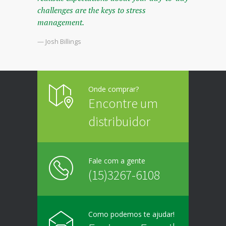
challenges are the keys to stress
management.
— Josh Billings
Onde comprar?
Encontre um
distribuidor
Fale com a gente
(15)3267-6108
Como podemos te ajudar!