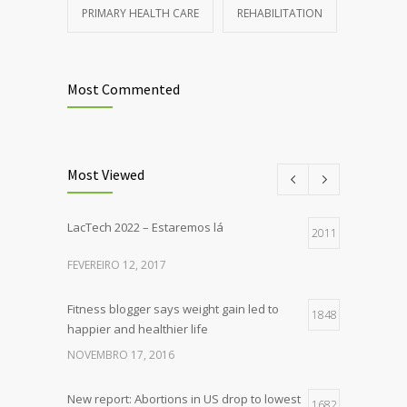
PRIMARY HEALTH CARE
REHABILITATION
Most Commented
Most Viewed
LacTech 2022 – Estaremos lá
2011
FEVEREIRO 12, 2017
Fitness blogger says weight gain led to
1848
happier and healthier life
NOVEMBRO 17, 2016
New report: Abortions in US drop to lowest
1682