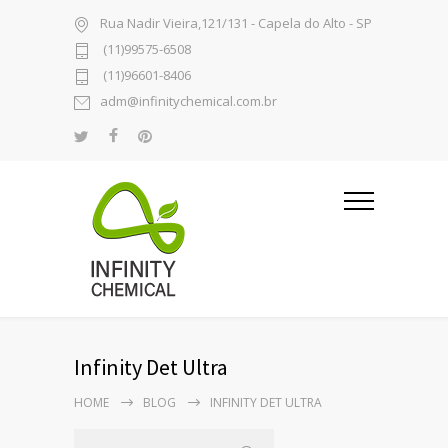
Rua Nadir Vieira,121/131 - Capela do Alto - SP
(11)99575-6508
(11)96601-8406
adm@infinitychemical.com.br
Infinity Det Ultra
HOME
BLOG
INFINITY DET ULTRA