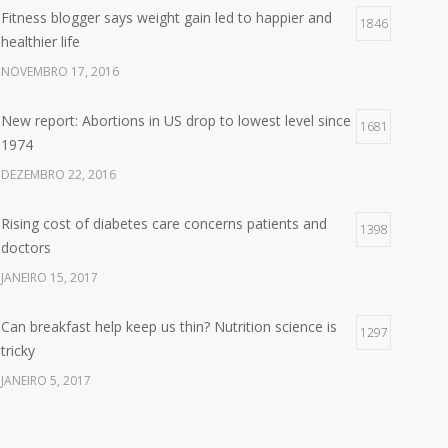
Fitness blogger says weight gain led to happier and
1846
healthier life
NOVEMBRO 17, 2016
New report: Abortions in US drop to lowest level since
1681
1974
DEZEMBRO 22, 2016
Rising cost of diabetes care concerns patients and
1398
doctors
JANEIRO 15, 2017
Can breakfast help keep us thin? Nutrition science is
1297
tricky
JANEIRO 5, 2017