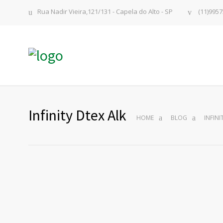
Rua Nadir Vieira,121/131 - Capela do Alto - SP
(11)9957
Infinity Dtex Alk
HOME
BLOG
INFINI