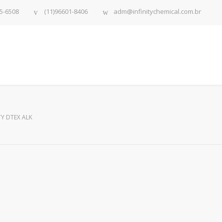
5-6508
(11)96601-8406
adm@infinitychemical.com.br
TY DTEX ALK