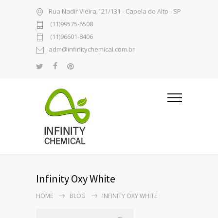
Rua Nadir Vieira,121/131 - Capela do Alto - SP
(11)99575-6508
(11)96601-8406
adm@infinitychemical.com.br
Infinity Oxy White
HOME
BLOG
INFINITY OXY WHITE