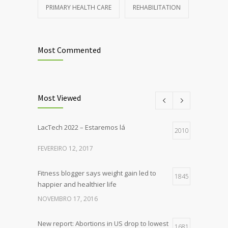
PRIMARY HEALTH CARE
REHABILITATION
Most Commented
Most Viewed
LacTech 2022 – Estaremos lá
2010
FEVEREIRO 12, 2017
Fitness blogger says weight gain led to
1845
happier and healthier life
NOVEMBRO 17, 2016
New report: Abortions in US drop to lowest
1681