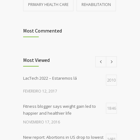
PRIMARY HEALTH CARE
REHABILITATION
Most Commented
Most Viewed
LacTech 2022 – Estaremos lá
2010
FEVEREIRO 12, 2017
Fitness blogger says weight gain led to
1846
happier and healthier life
NOVEMBRO 17, 2016
New report: Abortions in US drop to lowest
1681