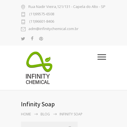
Rua Nadir Vieira,121/131 - Capela do Alto - SP
(11)99575-6508
(11)96601-8406
adm@infinitychemical.com.br
Infinity Soap
HOME
BLOG
INFINITY SOAP