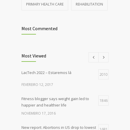
PRIMARY HEALTH CARE
REHABILITATION
Most Commented
Most Viewed
LacTech 2022 – Estaremos lá
2010
FEVEREIRO 12, 2017
Fitness blogger says weight gain led to
1846
happier and healthier life
NOVEMBRO 17, 2016
New report: Abortions in US drop to lowest
1681