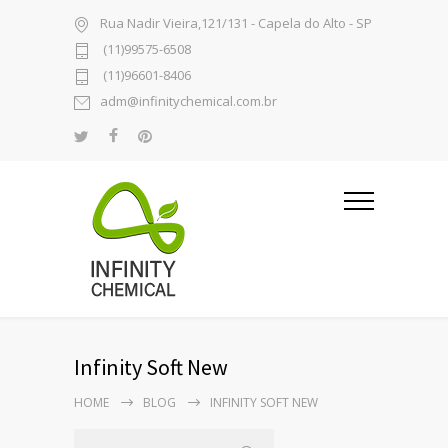
Rua Nadir Vieira,121/131 - Capela do Alto - SP
(11)99575-6508
(11)96601-8406
adm@infinitychemical.com.br
Infinity Soft New
HOME
BLOG
INFINITY SOFT NEW