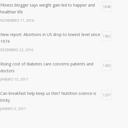
Fitness blogger says weight gain led to happier and
1848
healthier life
NOVEMBRO 17, 2016
New report: Abortions in US drop to lowest level since
1682
1974
DEZEMBRO 22, 2016
Rising cost of diabetes care concerns patients and
1400
doctors
JANEIRO 15, 2017
Can breakfast help keep us thin? Nutrition science is
1297
tricky
JANEIRO 5, 2017