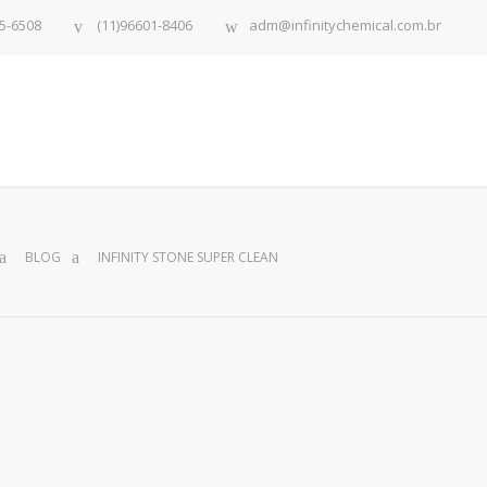
5-6508
(11)96601-8406
adm@infinitychemical.com.br
BLOG
INFINITY STONE SUPER CLEAN