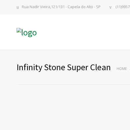
Rua Nadir Vieira,121/131 - Capela do Alto - SP
(11)9957
Infinity Stone Super Clean
HOME