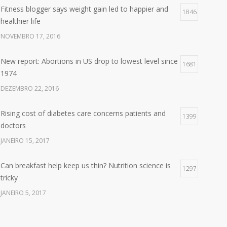
Fitness blogger says weight gain led to happier and
1846
healthier life
NOVEMBRO 17, 2016
New report: Abortions in US drop to lowest level since
1681
1974
DEZEMBRO 22, 2016
Rising cost of diabetes care concerns patients and
1399
doctors
JANEIRO 15, 2017
Can breakfast help keep us thin? Nutrition science is
1297
tricky
JANEIRO 5, 2017