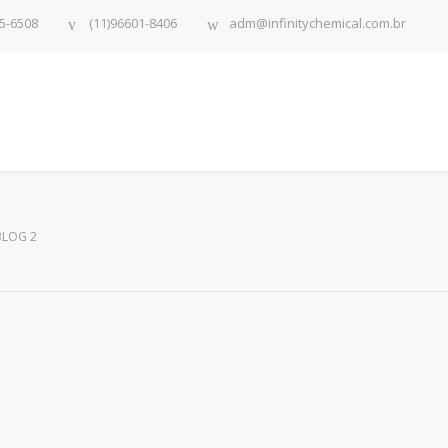
5-6508
(11)96601-8406
adm@infinitychemical.com.br
BLOG 2