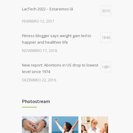
LacTech 2022 – Estaremos lá
2010
FEVEREIRO 12, 2017
Fitness blogger says weight gain led to
1846
happier and healthier life
NOVEMBRO 17, 2016
New report: Abortions in US drop to lowest
1681
level since 1974
DEZEMBRO 22, 2016
Rising cost of diabetes care concerns
1398
patients and doctors
Photostream
JANEIRO 15, 2017
Can breakfast help keep us thin? Nutrition
1295
science is tricky