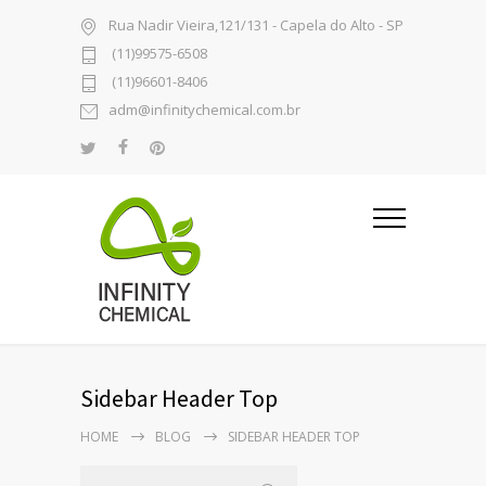
Rua Nadir Vieira,121/131 - Capela do Alto - SP
(11)99575-6508
(11)96601-8406
adm@infinitychemical.com.br
Sidebar Header Top
HOME
BLOG
SIDEBAR HEADER TOP