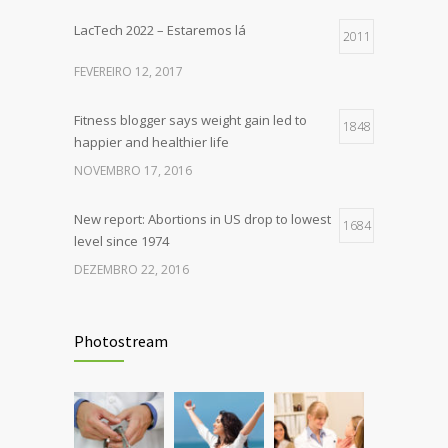
LacTech 2022 – Estaremos lá
2011
FEVEREIRO 12, 2017
Fitness blogger says weight gain led to
1848
happier and healthier life
NOVEMBRO 17, 2016
New report: Abortions in US drop to lowest
1684
level since 1974
DEZEMBRO 22, 2016
Rising cost of diabetes care concerns
1401
patients and doctors
Photostream
JANEIRO 15, 2017
Can breakfast help keep us thin? Nutrition
1299
science is tricky