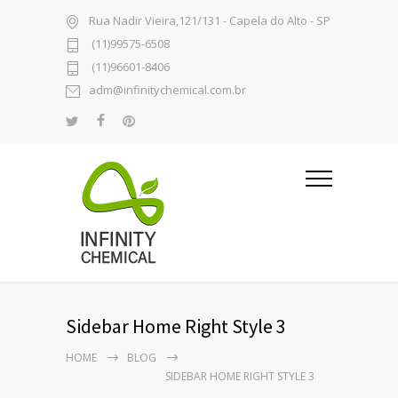
Rua Nadir Vieira,121/131 - Capela do Alto - SP
(11)99575-6508
(11)96601-8406
adm@infinitychemical.com.br
Sidebar Home Right Style 3
HOME
BLOG
SIDEBAR HOME RIGHT STYLE 3