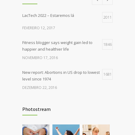
LacTech 2022 – Estaremos lá
2011
FEVEREIRO 12, 2017
Fitness blogger says weight gain led to
1846
happier and healthier life
NOVEMBRO 17, 2016
New report: Abortions in US drop to lowest
1681
level since 1974
DEZEMBRO 22, 2016
Rising cost of diabetes care concerns
1399
patients and doctors
Photostream
JANEIRO 15, 2017
Can breakfast help keep us thin? Nutrition
1297