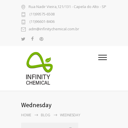
Rua Nadir Vieira,121/131 - Capela do Alto - SP
(11)99575-6508
(11)96601-8406
adm@infinitychemical.com.br
Wednesday
HOME
BLOG
WEDNESDAY