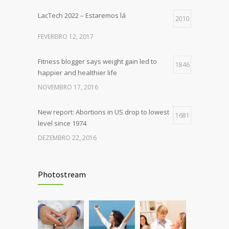
LacTech 2022 – Estaremos lá
2010
FEVEREIRO 12, 2017
Fitness blogger says weight gain led to
1846
happier and healthier life
NOVEMBRO 17, 2016
New report: Abortions in US drop to lowest
1681
level since 1974
DEZEMBRO 22, 2016
Rising cost of diabetes care concerns
1398
patients and doctors
Photostream
JANEIRO 15, 2017
Can breakfast help keep us thin? Nutrition
1296
science is tricky